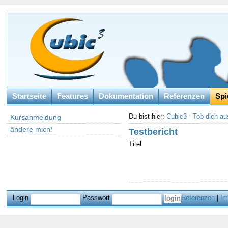
Startseite
Features
Dokumentation
Referenzen
Spi
Du bist hier:
Cubic3 - Tob dich au
Kursanmeldung
ändere mich!
Testbericht
Titel
Login
Passwort
Referenzen
|
Im